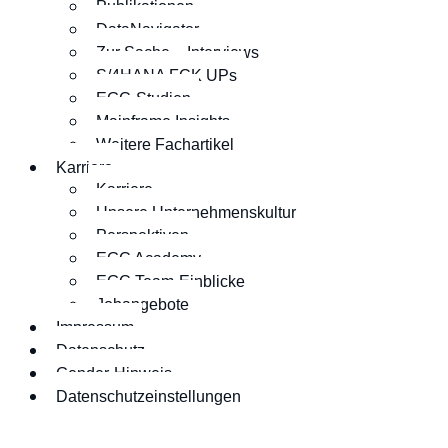
Publikationen
DataNavigator
Zur Sache – Interviews
S/4HANA FCK UPs
EGC-Studien
Mainframe Insights
Weitere Fachartikel
Karriere
Karriere
Unsere Unternehmenskultur
Perspektiven
EGC Academy
EGC Team-Einblicke
Jobangebote
Impressum
Datenschutz
Gender-Hinweis
Datenschutzeinstellungen