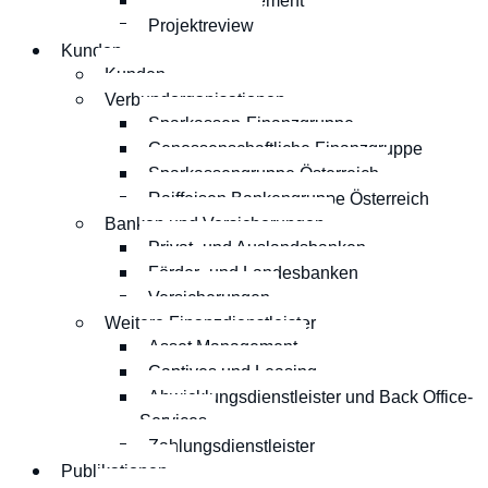
Projektmanagement
Projektreview
Kunden
Kunden
Verbundorganisationen
Sparkassen-Finanzgruppe
Genossenschaftliche Finanzgruppe
Sparkassengruppe Österreich
Raiffeisen Bankengruppe Österreich
Banken und Versicherungen
Privat- und Auslandsbanken
Förder- und Landesbanken
Versicherungen
Weitere Finanzdienstleister
Asset Management
Captives und Leasing
Abwicklungsdienstleister und Back Office-
Services
Zahlungsdienstleister
Publikationen