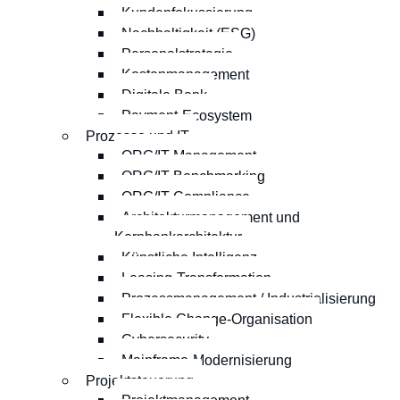
Kundenfokussierung
Nachhaltigkeit (ESG)
Personalstrategie
Kostenmanagement
Digitale Bank
Payment-Ecosystem
Prozesse und IT
ORG/IT-Management
ORG/IT-Benchmarking
ORG/IT-Compliance
Architekturmanagement und
Kernbankarchitektur
Künstliche Intelligenz
Leasing-Transformation
Prozessmanagement / Industrialisierung
Flexible Change-Organisation
Cybersecurity
Mainframe-Modernisierung
Projektsteuerung