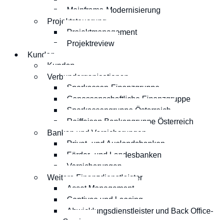
Mainframe-Modernisierung
Projektsteuerung
Projektmanagement
Projektreview
Kunden
Kunden
Verbundorganisationen
Sparkassen-Finanzgruppe
Genossenschaftliche Finanzgruppe
Sparkassengruppe Österreich
Raiffeisen Bankengruppe Österreich
Banken und Versicherungen
Privat- und Auslandsbanken
Förder- und Landesbanken
Versicherungen
Weitere Finanzdienstleister
Asset Management
Captives und Leasing
Abwicklungsdienstleister und Back Office-