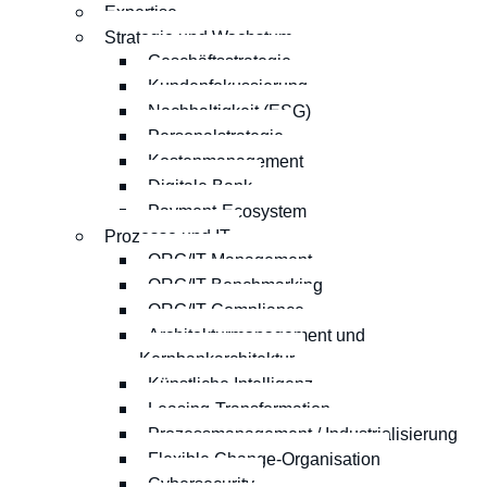
Expertise
Strategie und Wachstum
Geschäftsstrategie
Kundenfokussierung
Nachhaltigkeit (ESG)
Personalstrategie
Kostenmanagement
Digitale Bank
Payment-Ecosystem
Prozesse und IT
ORG/IT-Management
ORG/IT-Benchmarking
ORG/IT-Compliance
Architekturmanagement und
Kernbankarchitektur
Künstliche Intelligenz
Leasing-Transformation
Prozessmanagement / Industrialisierung
Flexible Change-Organisation
Cybersecurity