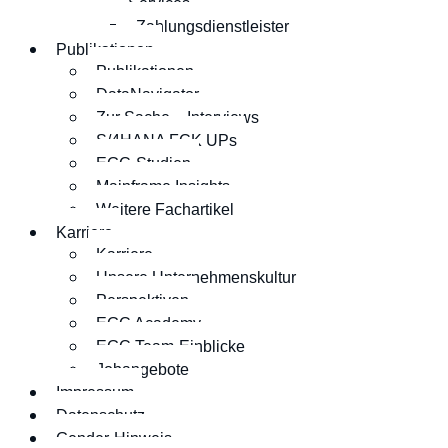
Services
Zahlungsdienstleister
Publikationen
Publikationen
DataNavigator
Zur Sache – Interviews
S/4HANA FCK UPs
EGC-Studien
Mainframe Insights
Weitere Fachartikel
Karriere
Karriere
Unsere Unternehmenskultur
Perspektiven
EGC Academy
EGC Team-Einblicke
Jobangebote
Impressum
Datenschutz
Gender-Hinweis