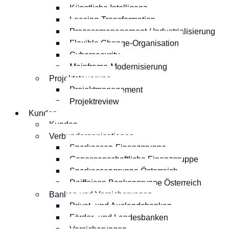
Künstliche Intelligenz
Leasing-Transformation
Prozessmanagement / Industrialisierung
Flexible Change-Organisation
Cybersecurity
Mainframe-Modernisierung
Projektsteuerung
Projektmanagement
Projektreview
Kunden
Kunden
Verbundorganisationen
Sparkassen-Finanzgruppe
Genossenschaftliche Finanzgruppe
Sparkassengruppe Österreich
Raiffeisen Bankengruppe Österreich
Banken und Versicherungen
Privat- und Auslandsbanken
Förder- und Landesbanken