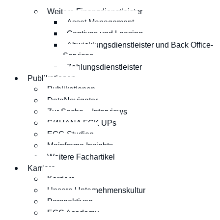
Versicherungen
Weitere Finanzdienstleister
Asset Management
Captives und Leasing
Abwicklungsdienstleister und Back Office-
Services
Zahlungsdienstleister
Publikationen
Publikationen
DataNavigator
Zur Sache – Interviews
S/4HANA FCK UPs
EGC-Studien
Mainframe Insights
Weitere Fachartikel
Karriere
Karriere
Unsere Unternehmenskultur
Perspektiven
EGC Academy