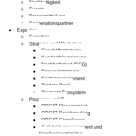
Nachhaltigkeit
Events
Pressemitteilung
Kooperationspartner
Expertise
Expertise
Strategie und Wachstum
Geschäftsstrategie
Kundenfokussierung
Nachhaltigkeit (ESG)
Personalstrategie
Kostenmanagement
Digitale Bank
Payment-Ecosystem
Prozesse und IT
ORG/IT-Management
ORG/IT-Benchmarking
ORG/IT-Compliance
Architekturmanagement und
Kernbankarchitektur