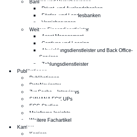
Banken und Versicherungen
Privat- und Auslandsbanken
Förder- und Landesbanken
Versicherungen
Weitere Finanzdienstleister
Asset Management
Captives und Leasing
Abwicklungsdienstleister und Back Office-
Services
Zahlungsdienstleister
Publikationen
Publikationen
DataNavigator
Zur Sache – Interviews
S/4HANA FCK UPs
EGC-Studien
Mainframe Insights
Weitere Fachartikel
Karriere
Karriere