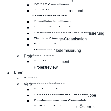
ORG/IT-Compliance
Architekturmanagement und
Kernbankarchitektur
Künstliche Intelligenz
Leasing-Transformation
Prozessmanagement / Industrialisierung
Flexible Change-Organisation
Cybersecurity
Mainframe-Modernisierung
Projektsteuerung
Projektmanagement
Projektreview
Kunden
Kunden
Verbundorganisationen
Sparkassen-Finanzgruppe
Genossenschaftliche Finanzgruppe
Sparkassengruppe Österreich
Raiffeisen Bankengruppe Österreich