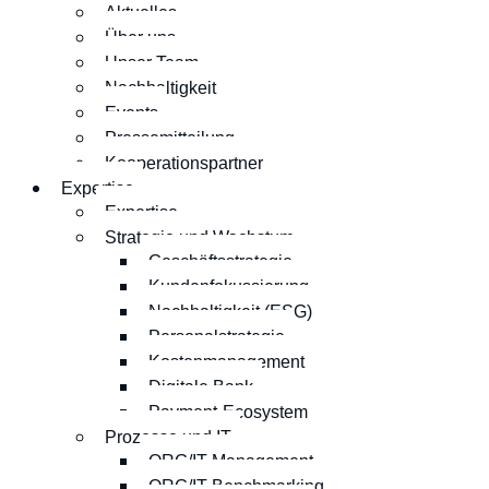
Aktuelles
Über uns
Unser Team
Nachhaltigkeit
Events
Pressemitteilung
Kooperationspartner
Expertise
Expertise
Strategie und Wachstum
Geschäftsstrategie
Kundenfokussierung
Nachhaltigkeit (ESG)
Personalstrategie
Kostenmanagement
Digitale Bank
Payment-Ecosystem
Prozesse und IT
ORG/IT-Management
ORG/IT-Benchmarking